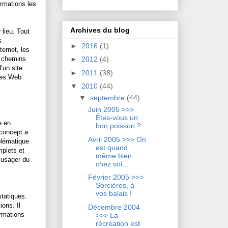
ormations les
Archives du blog
 lieu. Tout
s
►
2016
(1)
ernet, les
s chemins
►
2012
(4)
’un site
►
2011
(38)
ites Web
▼
2010
(44)
▼
septembre
(44)
Juin 2005 >>>
Êtes-vous un
e en
bon poisson ?
 concept a
Avril 2005 >>> On
blématique
est quand
mplets et
même bien
n usager du
chez soi…
Février 2005 >>>
Sorcières, à
vos balais !
statiques.
ons. Il
Décembre 2004
ormations
>>> La
récréation est