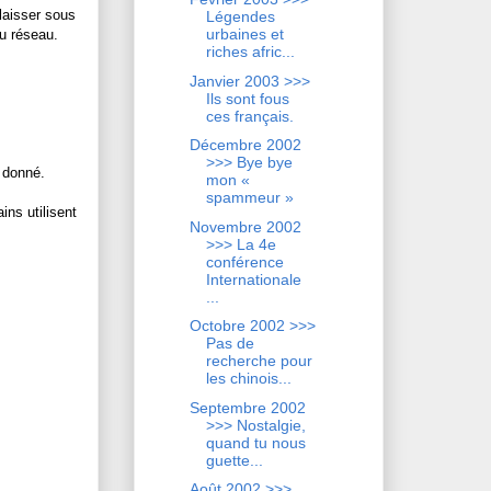
laisser sous
Légendes
urbaines et
du réseau.
riches afric...
Janvier 2003 >>>
Ils sont fous
ces français.
Décembre 2002
>>> Bye bye
r donné.
mon «
spammeur »
ins utilisent
Novembre 2002
>>> La 4e
conférence
Internationale
...
Octobre 2002 >>>
Pas de
recherche pour
les chinois...
Septembre 2002
>>> Nostalgie,
quand tu nous
guette...
Août 2002 >>>