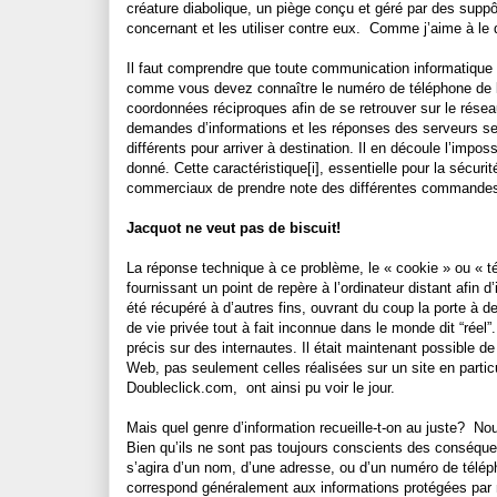
créature diabolique, un piège conçu et géré par des suppô
concernant et les utiliser contre eux.
Comme j’aime à le di
Il faut comprendre que toute communication informatique re
comme vous devez connaître le numéro de téléphone de la
coordonnées réciproques afin de se retrouver sur le résea
demandes d’informations et les réponses des serveurs ser
différents pour arriver à destination. Il en découle l’impo
donné. Cette caractéristique[i], essentielle pour la sécur
commerciaux de prendre note des différentes commandes 
Jacquot ne veut pas de biscuit!
La réponse technique à ce problème, le « cookie » ou « tém
fournissant un point de repère à l’ordinateur distant afin
été récupéré à d’autres fins, ouvrant du coup la porte à 
de vie privée tout à fait inconnue dans le monde dit “réel
précis sur des internautes. Il était maintenant possible d
Web, pas seulement celles réalisées sur un site en parti
Doubleclick.com,
ont ainsi pu voir le jour.
Mais quel genre d’information recueille-t-on au juste?
Nou
Bien qu’ils ne sont pas toujours conscients des conséque
s’agira d’un nom, d’une adresse, ou d’un numéro de téléph
correspond généralement aux informations protégées par 