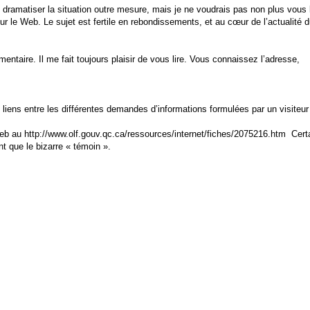
 dramatiser la situation outre mesure, mais je ne voudrais pas non plus vous 
sur le Web. Le sujet est fertile en rebondissements, et au cœur de l’actualité 
ntaire. Il me fait toujours plaisir de vous lire. Vous connaissez l’adresse,
de liens entre les différentes demandes d’informations formulées par un visiteu
b au http://www.olf.gouv.qc.ca/ressources/internet/fiches/2075216.htm
Certa
t que le bizarre « témoin ».