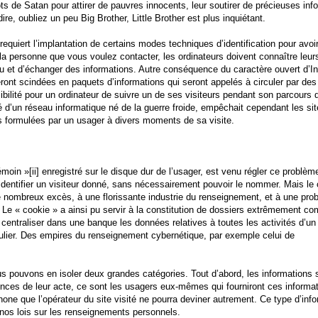
ts de Satan pour attirer de pauvres innocents, leur soutirer de précieuses inf
re, oubliez un peu Big Brother, Little Brother est plus inquiétant.
quiert l’implantation de certains modes techniques d’identification pour avoir
 personne que vous voulez contacter, les ordinateurs doivent connaître leur
u et d’échanger des informations. Autre conséquence du caractère ouvert d’Int
ont scindées en paquets d’informations qui seront appelés à circuler par de
ssibilité pour un ordinateur de suivre un de ses visiteurs pendant son parcours d
ité d’un réseau informatique né de la guerre froide, empêchait cependant les s
formulées par un usager à divers moments de sa visite.
oin »[ii] enregistré sur le disque dur
de l’usager, est venu régler ce problèm
 d’identifier un visiteur donné, sans nécessairement pouvoir le nommer. Mais le
de nombreux excès, à une florissante industrie du renseignement, et à une pro
”. Le « cookie » a ainsi pu servir à la constitution de dossiers extrêmement co
e centraliser dans une banque les données relatives à toutes les activités d’u
culier. Des empires du renseignement cybernétique, par exemple celui de
s pouvons en isoler deux grandes catégories. Tout d’abord, les informations 
nces de leur acte, ce sont les usagers eux-mêmes qui fourniront ces informati
one que l’opérateur du site visité ne pourra deviner autrement. Ce type d’inf
nos lois sur les renseignements personnels.