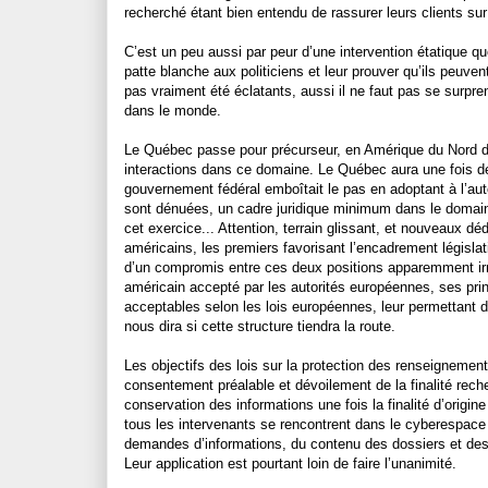
recherché étant bien entendu de rassurer leurs clients sur 
C’est un peu aussi par peur d’une intervention étatique qu
patte blanche aux politiciens et leur prouver qu’ils peuve
pas vraiment été éclatants, aussi il ne faut pas se surpren
dans le monde.
Le Québec passe pour précurseur, en Amérique du Nord du
interactions dans ce domaine. Le Québec aura une fois de
gouvernement fédéral emboîtait le pas en adoptant à l’aut
sont dénuées, un cadre juridique minimum dans le domaine
cet exercice... Attention, terrain glissant, et nouveaux d
américains, les premiers favorisant l’encadrement législati
d’un compromis entre ces deux positions apparemment irréc
américain accepté par les autorités européennes, ses prin
acceptables selon les lois européennes, leur permettant
nous dira si cette structure tiendra la route.
Les objectifs des lois sur la protection des renseigneme
consentement préalable et dévoilement de la finalité reche
conservation des informations une fois la finalité d’origi
tous les intervenants se rencontrent dans le cyberespac
demandes d’informations, du contenu des dossiers et des
Leur application est pourtant loin de faire l’unanimité.