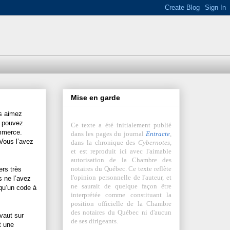
Mise en garde
us aimez
e pouvez
Ce texte a été initialement publié
ommerce.
dans les pages du journal
Entracte
,
 Vous l’avez
dans la chronique des
Cybernotes
,
et est reproduit ici avec l'aimable
autorisation de la Chambre des
notaires du Québec. Ce texte reflète
ers très
l'opinion personnelle de l'auteur, et
s ne l’avez
ne saurait de quelque façon être
qu’un code à
interprétée comme constituant la
position officielle de la Chambre
des notaires du Québec ni d'aucun
vaut sur
de ses dirigeants.
t une