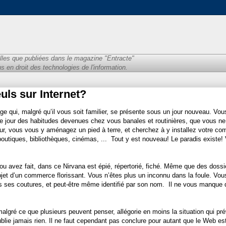
lles que publiées dans le magazine "Entracte"
 en droit des technologies de l'information.
ls sur Internet?
 qui, malgré qu’il vous soit familier, se présente sous un jour nouveau. Vo
que jour des habitudes devenues chez vous banales et routinières, que vous n
our, vous vous y aménagez un pied à terre, et cherchez à y installez votre c
boutiques, bibliothèques, cinémas, ...
Tout y est nouveau! Le paradis existe!
ou avez fait, dans ce Nirvana est épié, répertorié, fiché. Même que des dossi
’objet d’un commerce florissant. Vous n’êtes plus un inconnu dans la foule. Vou
s ses coutures, et peut-être même identifié par son nom.
Il ne vous manque 
algré ce que plusieurs peuvent penser, allégorie en moins la situation qui pré
ublie jamais rien. Il ne faut cependant pas conclure pour autant que le Web es