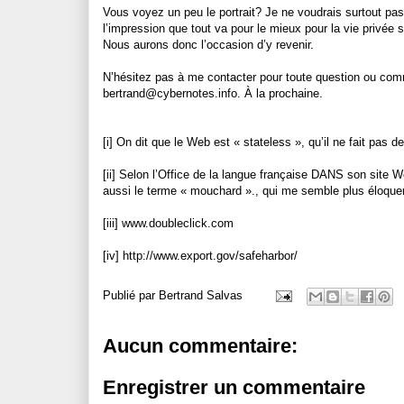
Vous voyez un peu le portrait? Je ne voudrais surtout pas
l’impression que tout va pour le mieux pour la vie privée 
Nous aurons donc l’occasion d’y revenir.
N’hésitez pas à me contacter pour toute question ou comme
bertrand@cybernotes.info. À la prochaine.
[i] On dit que le Web est « stateless », qu’il ne fait pas 
[ii] Selon l’Office de la langue française
DANS
son site We
aussi le terme « mouchard »., qui me semble plus éloquen
[iii] www.doubleclick.com
[iv] http://www.export.gov/safeharbor/
Publié par
Bertrand Salvas
Aucun commentaire:
Enregistrer un commentaire