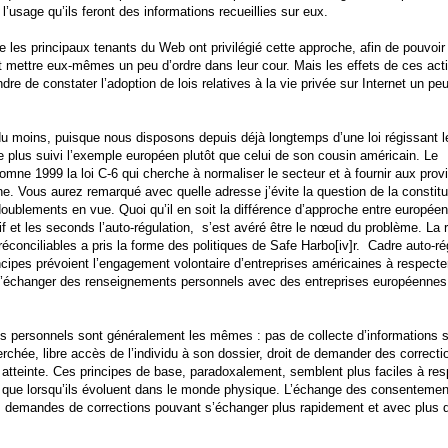
l’usage qu’ils feront des informations recueillies sur eux.
e les principaux tenants du Web ont privilégié cette approche, afin de pouvoir
nt mettre eux-mêmes un peu d’ordre dans leur cour. Mais les effets de ces act
dre de constater l’adoption de lois relatives à la vie privée sur Internet un pe
 moins, puisque nous disposons depuis déjà longtemps d’une loi régissant l
 plus suivi l’exemple européen plutôt que celui de son cousin américain. Le
omne 1999 la loi C-6 qui cherche à normaliser le secteur et à fournir aux prov
. Vous aurez remarqué avec quelle adresse j’évite la question de la constitut
édoublements en vue. Quoi qu’il en soit la différence d’approche entre européen
f et les seconds l’auto-régulation,
s’est avéré être le nœud du problème. La 
onciliables a pris la forme des politiques de Safe Harbo[iv]r.
Cadre auto-ré
cipes prévoient l’engagement volontaire d’entreprises américaines à respecte
 d’échanger des renseignements personnels avec des entreprises européenne
nts personnels sont généralement les mêmes : pas de collecte d’informations 
rchée, libre accès de l’individu à son dossier, droit de demander des correcti
ne atteinte. Ces principes de base, paradoxalement, semblent plus faciles à re
e que lorsqu’ils évoluent dans le monde physique. L’échange des consentemen
 demandes de corrections pouvant s’échanger plus rapidement et avec plus de