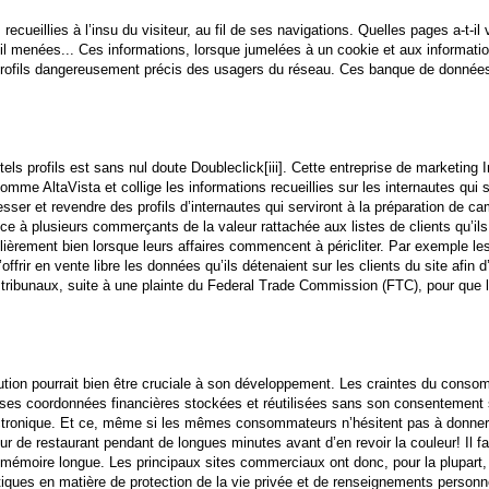
cueillies à l’insu du visiteur, au fil de ses navigations. Quelles pages a-t-il 
il menées... Ces informations, lorsque jumelées à un cookie et aux informati
 profils dangereusement précis des usagers du réseau. Ces banque de donnée
els profils est sans nul doute Doubleclick[iii]. Cette entreprise de marketing I
omme AltaVista et collige les informations recueillies sur les internautes qui 
resser et revendre des profils d’internautes qui serviront à la préparation de 
ience à plusieurs commerçants de la valeur rattachée aux listes de clients qu’ils
èrement bien lorsque leurs affaires commencent à péricliter. Par exemple les
rir en vente libre les données qu’ils détenaient sur les clients du site afin 
 des tribunaux, suite à une plainte du Federal Trade Commission (FTC), pour que l
lution pourrait bien être cruciale à son développement. Les craintes du cons
oir ses coordonnées financières stockées et réutilisées sans son consentement
ctronique. Et ce, même si les mêmes consommateurs n’hésitent pas à donner
ur de restaurant pendant de longues minutes avant d’en revoir la couleur! Il fa
la mémoire longue. Les principaux sites commerciaux ont donc, pour la plupart
itiques en matière de protection de la vie privée et de renseignements personne