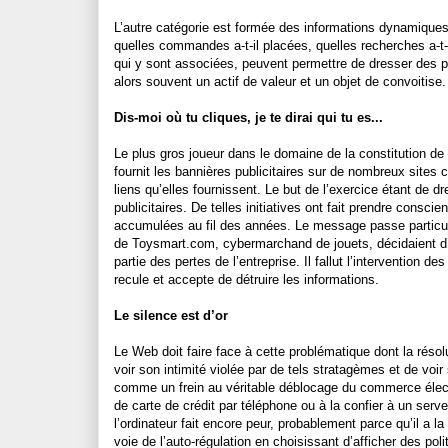
L’autre catégorie est formée des informations dynamiques re
quelles commandes a-t-il placées, quelles recherches a-t-
qui y sont associées, peuvent permettre de dresser des
alors souvent un actif de valeur et un objet de convoitise.
Dis-moi où tu cliques, je te dirai qui tu es...
Le plus gros joueur dans le domaine de la constitution de t
fournit les bannières publicitaires sur de nombreux sites c
liens qu’elles fournissent. Le but de l’exercice étant de d
publicitaires. De telles initiatives ont fait prendre consc
accumulées au fil des années. Le message passe particuli
de Toysmart.com, cybermarchand de jouets, décidaient d’off
partie des pertes de l’entreprise. Il fallut l’intervention
recule et accepte de détruire les informations.
Le silence est d’or
Le Web doit faire face à cette problématique dont la réso
voir son intimité violée par de tels stratagèmes et de v
comme un frein au véritable déblocage du commerce éle
de carte de crédit par téléphone ou à la confier à un serve
l’ordinateur fait encore peur, probablement parce qu’il a 
voie de l’auto-régulation en choisissant d’afficher des pol