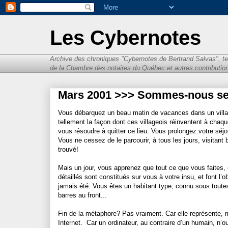
Les Cybernotes
Archive des chroniques "Cybernotes de Bertrand Salvas", te
de la Chambre des notaires du Québec et autres contributions
Mars 2001 >>> Sommes-nous seu
Vous débarquez un beau matin de vacances dans un village
tellement la façon dont ces villageois réinventent à cha
vous résoudre à quitter ce lieu. Vous prolongez votre séj
Vous ne cessez de le parcourir, à tous les jours, visitant 
trouvé!
Mais un jour, vous apprenez que tout ce que vous faites, 
détaillés sont constitués sur vous à votre insu, et font l
jamais été. Vous êtes un habitant type, connu sous toute
barres au front...
Fin de la métaphore? Pas vraiment. Car elle représente, m
Internet.
Car un ordinateur, au contraire d’un humain, n’o