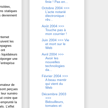
finie ! Pas en...
visitées,
Octobre 2004 >>>
ons statiques
L’acte notarié
s deviennent
électronique :
rêv...
Août 2004 >>>
Touche pas à
mon courrier !
nternet
Juin 2004 >>> Vie
suivent les
et mort sur le
campagnes
Web
 ont
Avril 2004 >>>
 liquidateurs
Avoir les
d’éponger une
nouvelles
’entreprise
technologies
da...
Février 2004 >>>
A beau mentir
qui vient du
ommateur de
Web
 sont perçues
 leur numéro
Décembre 2003
>>>
ut croire que
Bidouilleurs,
, emprunté la
tomates et
ls. L’effet