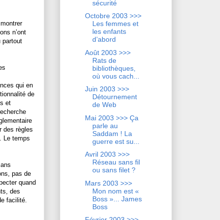
sécurité
Octobre 2003 >>>
 montrer
Les femmes et
les enfants
ions n’ont
d’abord
u partout
Août 2003 >>>
Rats de
es
bibliothèques,
où vous cach...
inces qui en
Juin 2003 >>>
ionnalité de
Détournement
s et
de Web
recherche
Mai 2003 >>> Ça
glementaire
parle au
r des règles
Saddam ! La
s. Le temps
guerre est su...
Avril 2003 >>>
Réseau sans fil
sans
ou sans filet ?
ons, pas de
specter quand
Mars 2003 >>>
Mon nom est «
ts, des
Boss »... James
 facilité.
Boss
Février 2003 >>>