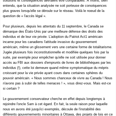
solutions et conséquences devraient être comparables. À moins, bien
entendu, que la situation analysée ne soit porteuse de conséquences
plus graves lorsqu'elle se déroule sur le réseau. Voilà le noeud de la
question de « l'accès légal ».
Pour plusieurs, depuis les attentats du 11 septembre, le Canada se
démarque des États-Unis par une meilleure défense des droits des
individus et de leur vie privée. L'adoption du
Patriot Act
1 américain
incarne pour les canadiens l'attitude invasive du gouvernement
américain, même un glissement vers une certaine forme de totalitarisme.
Jugée plusieurs fois inconstitutionnelle et modifiée quelques fois par la
suite, par exemple pour empêcher qu'elle ne soit utilisée pour donner
accès au FBI aux dossiers d'emprunts de livres de bibliothèques par les
individus (!), cette loi demeure quand même symptomatique du mépris
croissant pour la vie privée ayant cours dans certaines sphères du
pouvoir américain. « Nous sommes chanceux de vivre au Canada ! Nous
n'avons pas à subir de telles menaces ! », vous direz-vous. Mais est-ce
si certain ?
Le gouvernement conservateur cherche en effet depuis longtemps à
rejoindre l'oncle Sam à cet égard. En fait, la seule raison pour laquelle
nous en avons été jusqu'ici exemptés, découle de l'instabilité des
différents gouvernements minoritaires à Ottawa, des projets de lois en ce