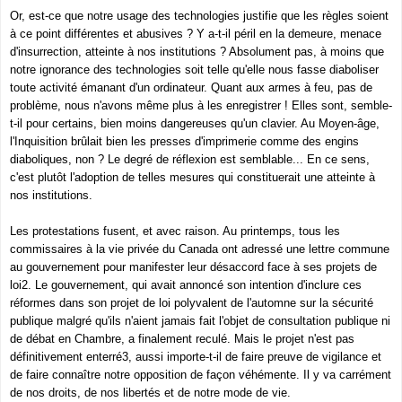
Or, est-ce que notre usage des technologies justifie que les règles soient
à ce point différentes et abusives ? Y a-t-il péril en la demeure, menace
d'insurrection, atteinte à nos institutions ? Absolument pas, à moins que
notre ignorance des technologies soit telle qu'elle nous fasse diaboliser
toute activité émanant d'un ordinateur. Quant aux armes à feu, pas de
problème, nous n'avons même plus à les enregistrer ! Elles sont, semble-
t-il pour certains, bien moins dangereuses qu'un clavier. Au Moyen-âge,
l'Inquisition brûlait bien les presses d'imprimerie comme des engins
diaboliques, non ? Le degré de réflexion est semblable... En ce sens,
c'est plutôt l'adoption de telles mesures qui constituerait une atteinte à
nos institutions.
Les protestations fusent, et avec raison. Au printemps, tous les
commissaires à la vie privée du Canada ont adressé une lettre commune
au gouvernement pour manifester leur désaccord face à ses projets de
loi2. Le gouvernement, qui avait annoncé son intention d'inclure ces
réformes dans son projet de loi polyvalent de l'automne sur la sécurité
publique malgré qu'ils n'aient jamais fait l'objet de consultation publique ni
de débat en Chambre, a finalement reculé. Mais le projet n'est pas
définitivement enterré3, aussi importe-t-il de faire preuve de vigilance et
de faire connaître notre opposition de façon véhémente. Il y va carrément
de nos droits, de nos libertés et de notre mode de vie.