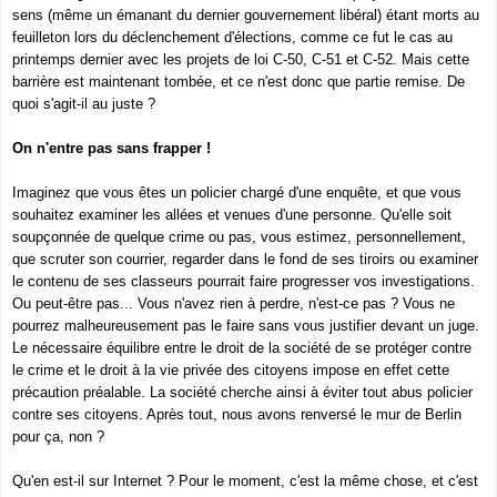
sens (même un émanant du dernier gouvernement libéral) étant morts au
feuilleton lors du déclenchement d'élections, comme ce fut le cas au
printemps dernier avec les projets de loi C-50, C-51 et C-52. Mais cette
barrière est maintenant tombée, et ce n'est donc que partie remise. De
quoi s'agit-il au juste ?
On n'entre pas sans frapper !
Imaginez que vous êtes un policier chargé d'une enquête, et que vous
souhaitez examiner les allées et venues d'une personne. Qu'elle soit
soupçonnée de quelque crime ou pas, vous estimez, personnellement,
que scruter son courrier, regarder dans le fond de ses tiroirs ou examiner
le contenu de ses classeurs pourrait faire progresser vos investigations.
Ou peut-être pas... Vous n'avez rien à perdre, n'est-ce pas ? Vous ne
pourrez malheureusement pas le faire sans vous justifier devant un juge.
Le nécessaire équilibre entre le droit de la société de se protéger contre
le crime et le droit à la vie privée des citoyens impose en effet cette
précaution préalable. La société cherche ainsi à éviter tout abus policier
contre ses citoyens. Après tout, nous avons renversé le mur de Berlin
pour ça, non ?
Qu'en est-il sur Internet ? Pour le moment, c'est la même chose, et c'est