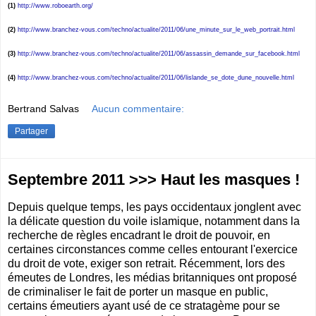
(1)
http://www.roboearth.org/
(2)
http://www.branchez-vous.com/techno/actualite/2011/06/une_minute_sur_le_web_portrait.html
(3)
http://www.branchez-vous.com/techno/actualite/2011/06/assassin_demande_sur_facebook.html
(4)
http://www.branchez-vous.com/techno/actualite/2011/06/lislande_se_dote_dune_nouvelle.html
Bertrand Salvas
Aucun commentaire:
Partager
Septembre 2011 >>> Haut les masques !
Depuis quelque temps, les pays occidentaux jonglent avec
la délicate question du voile islamique, notamment dans la
recherche de règles encadrant le droit de pouvoir, en
certaines circonstances comme celles entourant l'exercice
du droit de vote, exiger son retrait. Récemment, lors des
émeutes de Londres, les médias britanniques ont proposé
de criminaliser le fait de porter un masque en public,
certains émeutiers ayant usé de ce stratagème pour se