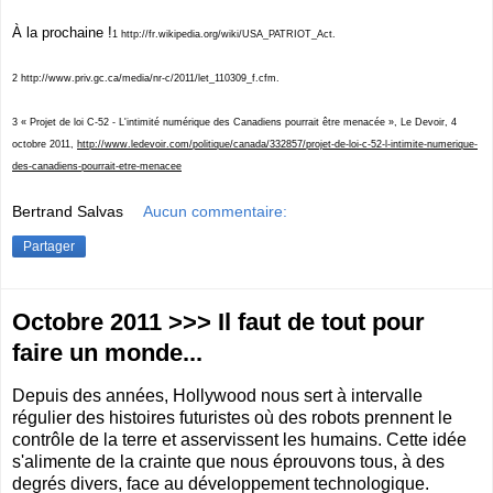
À la prochaine !
1 http://fr.wikipedia.org/wiki/USA_PATRIOT_Act.
2 http://www.priv.gc.ca/media/nr-c/2011/let_110309_f.cfm.
3 « Projet de loi C-52 - L'intimité numérique des Canadiens pourrait être menacée », Le Devoir, 4
octobre 2011,
http://www.ledevoir.com/politique/canada/332857/projet-de-loi-c-52-l-intimite-numerique-
des-canadiens-pourrait-etre-menacee
Bertrand Salvas
Aucun commentaire:
Partager
Octobre 2011 >>> Il faut de tout pour
faire un monde...
Depuis des années, Hollywood nous sert à intervalle
régulier des histoires futuristes où des robots prennent le
contrôle de la terre et asservissent les humains. Cette idée
s'alimente de la crainte que nous éprouvons tous, à des
degrés divers, face au développement technologique.